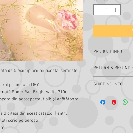
PRODUCT INFO
Printurile DBYT sunt î 
RETURN & REFUND 
bucată, semnate de au
mitată de 5 exemplare pe bucată, semnate
Fotografiile au fost rea
Acest produs nu poate f
Printurile sunt realiza
SHIPPING INFO
adrul proiectului DBYT.
white 310g, passepartou
ie mată Photo Rag Bright white 310g,
passepartout alb şi agă
Plata serviciilor de cur
 spate din passepartout alb şi agăţătoare.
Puteţi alege orice print
Pentru selecţie şi mai 
ia digitală din acest catalog. Pentru
asociaţia.developing.
uteţi scrie pe adresa
com