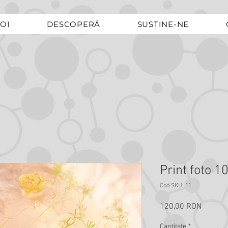
OI
DESCOPERĂ
SUSȚINE-NE
Print foto 1
Cod SKU: 11
120,00 RON
Preț
Cantitate
*