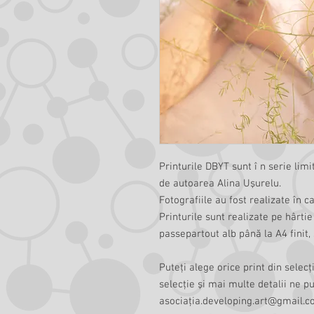
Printurile DBYT sunt î n serie li
de autoarea Alina Uşurelu.
Fotografiile au fost realizate în c
Printurile sunt realizate pe hârt
passepartout alb până la A4 finit,
Puteţi alege orice print din selecţ
selecţie şi mai multe detalii ne p
asociaţia.developing.art@gmail.