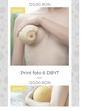
Preț
120,00 RON
print
Print foto 6 DBYT
Preț
120,00 RON
print