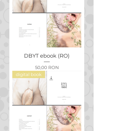
DBYT ebook (RO)
Preț
50,00 RON
digital book