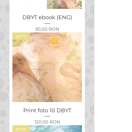
DBYT ebook (ENG)
Preț
50,00 RON
print
Print foto 10 DBYT
Preț
120,00 RON
print