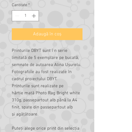
Cantitate
*
Adaugă în coș
Printurile DBYT sunt î n serie
limitată de 5 exemplare pe bucată,
semnate de autoarea Alina Uşurelu.
Fotografiile au fost realizate în
cadrul proiectului DBYT.
Printurile sunt realizate pe
hârtie mată Photo Rag Bright white
310g, passepartout alb până la A4
finit, spate din passepartout alb
şi agăţătoare.
Puteţi alege orice print din selecţia