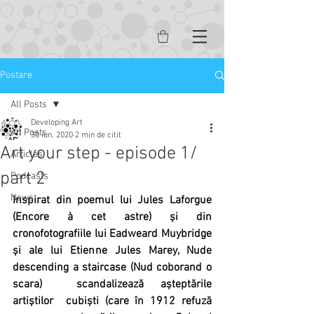
Postare
All Posts
Developing Art
All Posts
30 iun. 2020
2 min de citit
Art your step - episode 1/
Articles
part 2
Podcasts
News
Inspirat din poemul lui Jules Laforgue 
(Encore à cet astre) și din 
cronofotografiile lui Eadweard Muybridge 
și ale lui Etienne Jules Marey, Nude 
descending a staircase (Nud coborand o 
scara)  scandalizează așteptările 
artiștilor  cubiști (care în 1912 refuză 