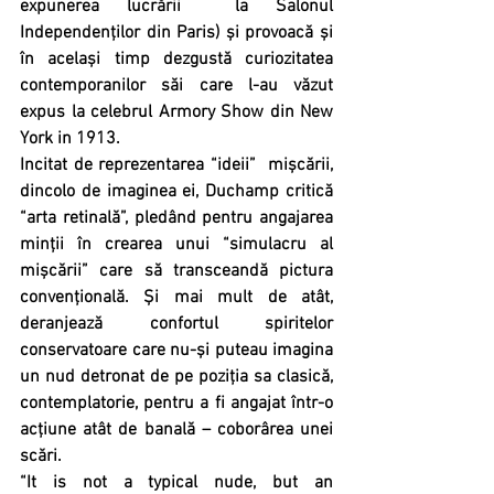
expunerea lucrării  la Salonul 
Independenților din Paris) și provoacă și 
în același timp dezgustă curiozitatea 
contemporanilor săi care l-au văzut 
expus la celebrul Armory Show din New 
York in 1913.
Incitat de reprezentarea “ideii”  mișcării, 
dincolo de imaginea ei, Duchamp critică 
“arta retinală”, pledând pentru angajarea 
minții în crearea unui “simulacru al 
mișcării” care să transceandă pictura 
convențională. Și mai mult de atât, 
deranjează confortul spiritelor 
conservatoare care nu-și puteau imagina 
un nud detronat de pe poziția sa clasică, 
contemplatorie, pentru a fi angajat într-o 
acțiune atât de banală – coborârea unei 
scări.
“It is not a typical nude, but an 