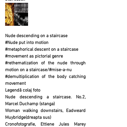
Nude descending on a staircase
#Nude
 put into motion
#metaphorical
 descent on a staircase
#movement
 as pictorial genre
#rethematization
 of the nude through 
motion on a staircase/#mise-a-nu
#demultiplication
 of the body catching 
movement
Legendă colaj foto
Nude descending a staircase. No.2, 
Marcel Duchamp (stanga)
Woman walking downstairs, Eadweard 
Muybridge(dreapta sus)
Cronofotografie, Ettiene Jules Marey 